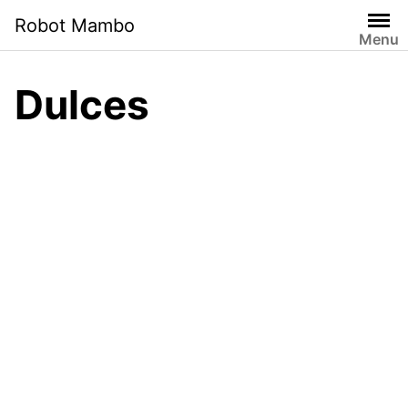
Saltar
Robot Mambo
al
Menu
contenido
Dulces