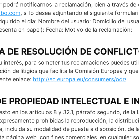
 podrá notificarnos la reclamación, bien a través de 
bo.com
, si lo desea adjuntando el siguiente formular
quirido el día: Nombre del usuario: Domicilio del usua
resenta en papel): Fecha: Motivo de la reclamación:
 DE RESOLUCIÓN DE CONFLIC
tu interés, para someter tus reclamaciones puedes util
ión de litigios que facilita la Comisión Europea y qu
iente enlace:
http://ec.europa.eu/consumers/odr/
E PROPIEDAD INTELECTUAL E I
esto en los artículos 8 y 32.1, párrafo segundo, de la
expresamente prohibidas la reproducción, la distribuci
, incluida su modalidad de puesta a disposición, de la
ta página web, con fines comerciales, en cualquier s