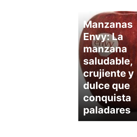
Manzanas
Envy: La
manzana
saludable,
crujiente y
dulce que
conquista
paladares