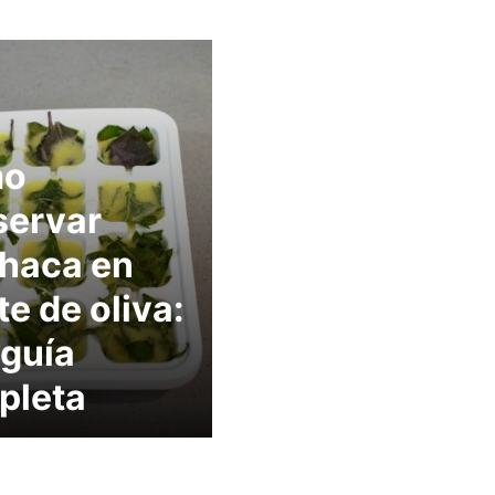
mo
servar
haca en
te de oliva:
guía
pleta