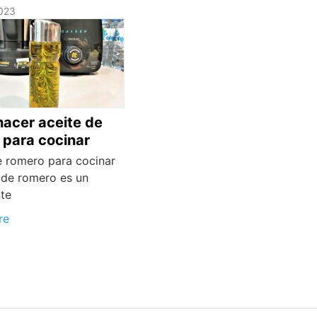
023
acer aceite de
 para cocinar
e romero para cocinar
e de romero es un
nte
re