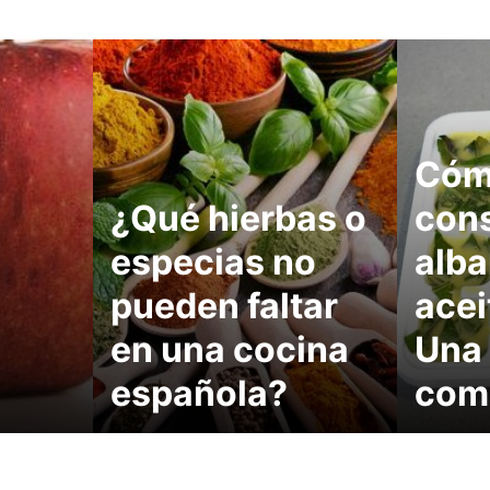
Có
¿Qué hierbas o
con
especias no
alba
pueden faltar
acei
en una cocina
Una 
española?
com