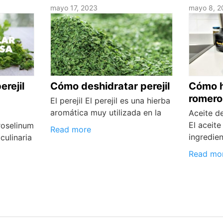
mayo 17, 2023
mayo 8, 2
rejil
Cómo deshidratar perejil
Cómo h
romero
El perejil El perejil es una hierba
aromática muy utilizada en la
Aceite d
El aceit
troselinum
Read more
ingredie
culinaria
Read mo