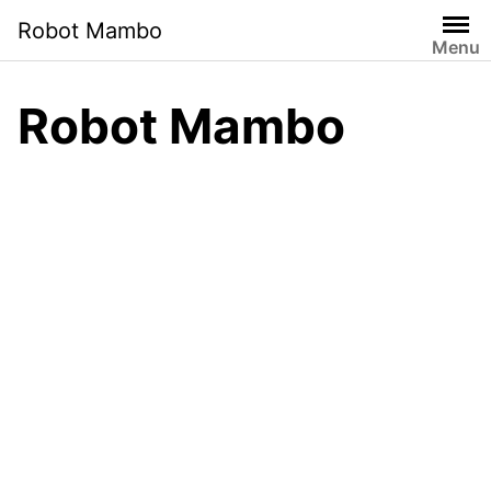
Saltar
Robot Mambo
al
Menu
contenido
Robot Mambo