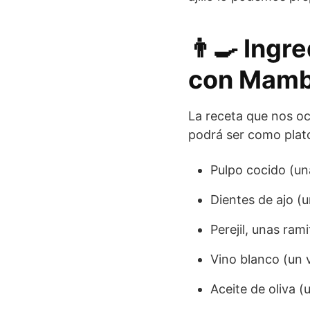
👨‍🍳 Ingr
con Mam
La receta que nos o
podrá ser como plato
Pulpo cocido (un
Dientes de ajo (
Perejil, unas ram
Vino blanco (un 
Aceite de oliva (