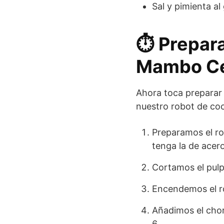
Sal y pimienta al
⏱️ Prepara
Mambo C
Ahora toca preparar l
nuestro robot de c
Preparamos el ro
tenga la de ace
Cortamos el pul
Encendemos el r
Añadimos el chor
6.