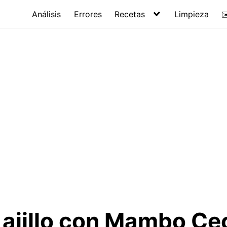
Análisis
Errores
Recetas
Limpieza
✉
l ajillo con Mambo Ce