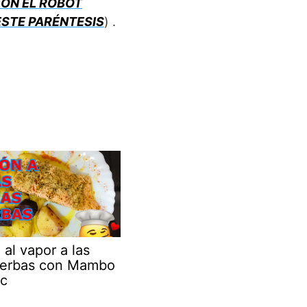
CON EL ROBOT
STE PARÉNTESIS
) .
al vapor a las
hierbas con Mambo
c